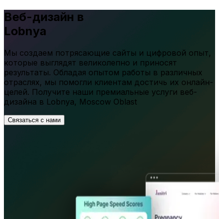
Веб-дизайн в
Lobnya
Мы создаем потрясающие сайты и цифровой опыт,
которые выглядят великолепно и приносят
результаты. Обладая опытом работы в различных
отраслях, мы помогли клиентам достичь их онлайн-
целей. Получите наши премиальные услуги веб-
дизайна в
Lobnya
,
Moscow Oblast
Связаться с нами