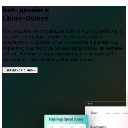
Веб-дизайн в
Likino-Dulevo
Мы создаем потрясающие сайты и цифровой опыт,
которые выглядят великолепно и приносят
результаты. Обладая опытом работы в различных
отраслях, мы помогли клиентам достичь их онлайн-
целей. Получите наши премиальные услуги веб-
дизайна в
Likino-Dulevo
,
Moscow Oblast
Связаться с нами