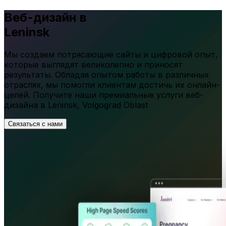
Веб-дизайн в
Leninsk
Мы создаем потрясающие сайты и цифровой опыт,
которые выглядят великолепно и приносят
результаты. Обладая опытом работы в различных
отраслях, мы помогли клиентам достичь их онлайн-
целей. Получите наши премиальные услуги веб-
дизайна в
Leninsk
,
Volgograd Oblast
Связаться с нами