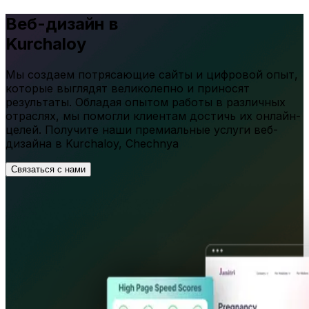
Веб-дизайн в
Kurchaloy
Мы создаем потрясающие сайты и цифровой опыт,
которые выглядят великолепно и приносят
результаты. Обладая опытом работы в различных
отраслях, мы помогли клиентам достичь их онлайн-
целей. Получите наши премиальные услуги веб-
дизайна в
Kurchaloy
,
Chechnya
Связаться с нами