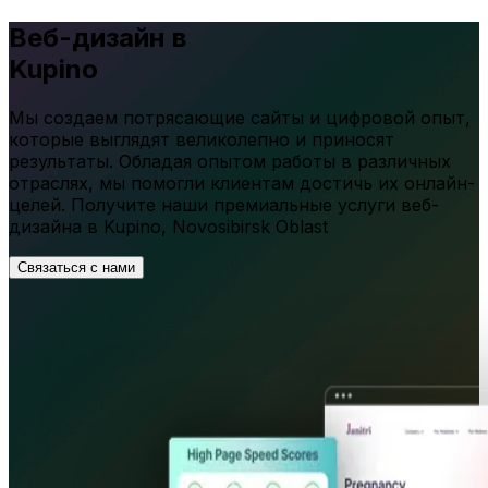
Веб-дизайн в
Kupino
Мы создаем потрясающие сайты и цифровой опыт,
которые выглядят великолепно и приносят
результаты. Обладая опытом работы в различных
отраслях, мы помогли клиентам достичь их онлайн-
целей. Получите наши премиальные услуги веб-
дизайна в
Kupino
,
Novosibirsk Oblast
Связаться с нами