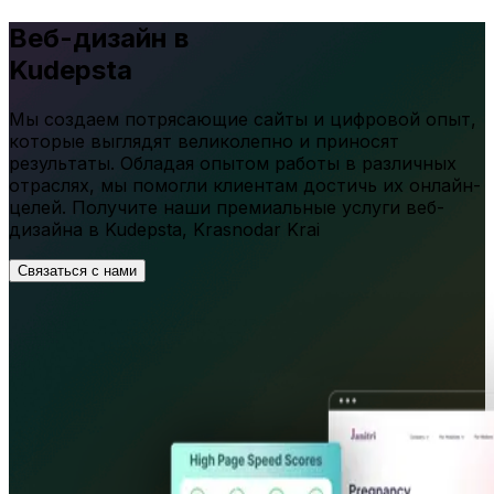
Веб-дизайн в
Kudepsta
Мы создаем потрясающие сайты и цифровой опыт,
которые выглядят великолепно и приносят
результаты. Обладая опытом работы в различных
отраслях, мы помогли клиентам достичь их онлайн-
целей. Получите наши премиальные услуги веб-
дизайна в
Kudepsta
,
Krasnodar Krai
Связаться с нами