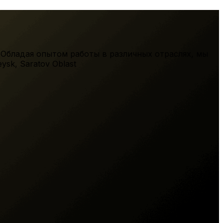
 Обладая опытом работы в различных отраслях, мы
eysk
,
Saratov Oblast