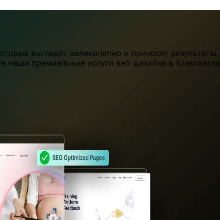
торые выглядят великолепно и приносят результаты.
те наши премиальные услуги веб-дизайна в
Krasnoarm