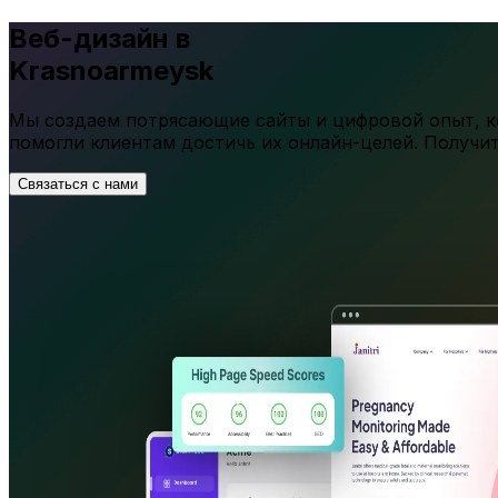
Веб-дизайн в
Krasnoarmeysk
Мы создаем потрясающие сайты и цифровой опыт, ко
помогли клиентам достичь их онлайн-целей. Получи
Связаться с нами