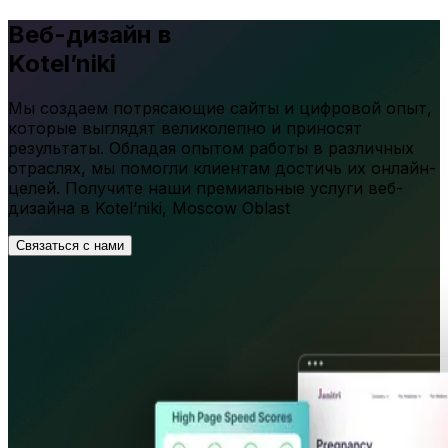
Веб-дизайн в
Kotel’niki
Мы создаем потрясающие сайты и цифровой опыт,
которые выглядят великолепно и приносят
результаты. Обладая опытом работы в различных
отраслях, мы помогли клиентам достичь их онлайн-
целей. Получите наши премиальные услуги веб-
дизайна в
Kotel’niki
,
Moscow Oblast
Связаться с нами