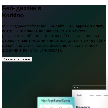
Веб-дизайн в
Korkino
Мы создаем потрясающие сайты и цифровой опыт,
которые выглядят великолепно и приносят
результаты. Обладая опытом работы в различных
отраслях, мы помогли клиентам достичь их онлайн-
целей. Получите наши премиальные услуги веб-
дизайна в
Korkino
,
Chelyabinsk
Связаться с нами