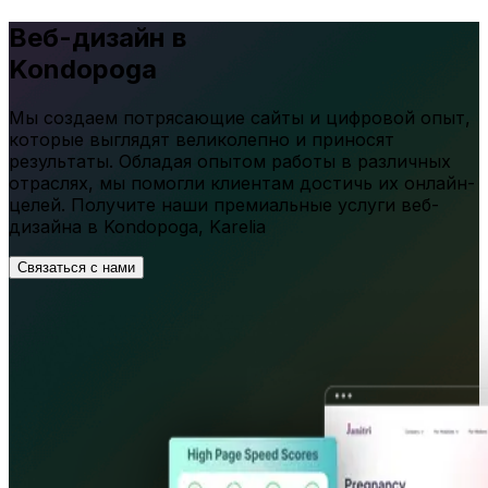
Веб-дизайн в
Kondopoga
Мы создаем потрясающие сайты и цифровой опыт,
которые выглядят великолепно и приносят
результаты. Обладая опытом работы в различных
отраслях, мы помогли клиентам достичь их онлайн-
целей. Получите наши премиальные услуги веб-
дизайна в
Kondopoga
,
Karelia
Связаться с нами