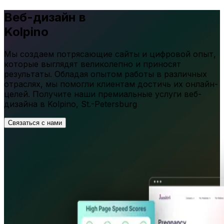
Веб-дизайн в
Kolpino
Мы создаем потрясающие сайты и цифровой опыт,
которые выглядят великолепно и приносят
результаты. Обладая опытом работы в различных
отраслях, мы помогли клиентам достичь их онлайн-
целей. Получите наши премиальные услуги веб-
дизайна в
Kolpino
,
St.-Petersburg
Связаться с нами