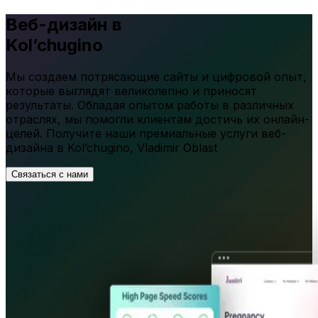
Веб-дизайн в
Kol’chugino
Мы создаем потрясающие сайты и цифровой опыт,
которые выглядят великолепно и приносят
результаты. Обладая опытом работы в различных
отраслях, мы помогли клиентам достичь их онлайн-
целей. Получите наши премиальные услуги веб-
дизайна в
Kol’chugino
,
Vladimir Oblast
Связаться с нами