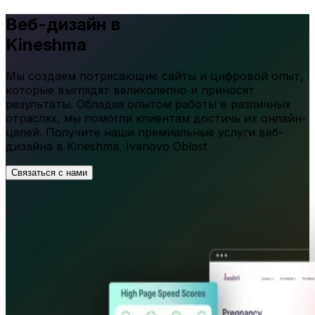
Веб-дизайн в
Kineshma
Мы создаем потрясающие сайты и цифровой опыт,
которые выглядят великолепно и приносят
результаты. Обладая опытом работы в различных
отраслях, мы помогли клиентам достичь их онлайн-
целей. Получите наши премиальные услуги веб-
дизайна в
Kineshma
,
Ivanovo Oblast
Связаться с нами