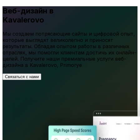
Веб-дизайн в
Kavalerovo
Мы создаем потрясающие сайты и цифровой опыт,
которые выглядят великолепно и приносят
результаты. Обладая опытом работы в различных
отраслях, мы помогли клиентам достичь их онлайн-
целей. Получите наши премиальные услуги веб-
дизайна в
Kavalerovo
,
Primorye
Связаться с нами