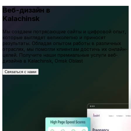
Веб-дизайн в
Kalachinsk
Мы создаем потрясающие сайты и цифровой опыт,
которые выглядят великолепно и приносят
результаты. Обладая опытом работы в различных
отраслях, мы помогли клиентам достичь их онлайн-
целей. Получите наши премиальные услуги веб-
дизайна в
Kalachinsk
,
Omsk Oblast
Связаться с нами