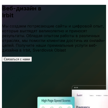
Веб-дизайн в
Irbit
Мы создаем потрясающие сайты и цифровой опыт,
которые выглядят великолепно и приносят
результаты. Обладая опытом работы в различных
отраслях, мы помогли клиентам достичь их онлайн-
целей. Получите наши премиальные услуги веб-
дизайна в
Irbit
,
Sverdlovsk Oblast
Связаться с нами