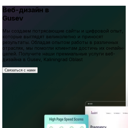
Веб-дизайн в
Gusev
Мы создаем потрясающие сайты и цифровой опыт,
которые выглядят великолепно и приносят
результаты. Обладая опытом работы в различных
отраслях, мы помогли клиентам достичь их онлайн-
целей. Получите наши премиальные услуги веб-
дизайна в
Gusev
,
Kaliningrad Oblast
Связаться с нами