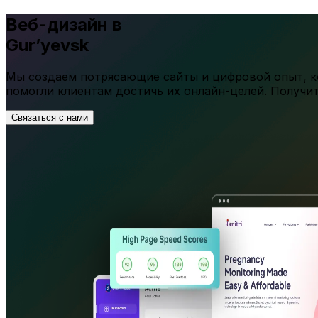
Веб-дизайн в
Gur’yevsk
Мы создаем потрясающие сайты и цифровой опыт, ко
помогли клиентам достичь их онлайн-целей. Получи
Связаться с нами