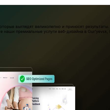
торые выглядят великолепно и приносят результаты.
те наши премиальные услуги веб-дизайна в
Gur’yevsk
,