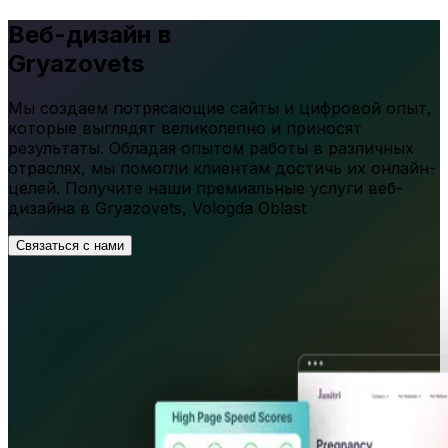
Веб-дизайн в
Gryazovets
Мы создаем потрясающие сайты и цифровой опыт,
которые выглядят великолепно и приносят
результаты. Обладая опытом работы в различных
отраслях, мы помогли клиентам достичь их онлайн-
целей. Получите наши премиальные услуги веб-
дизайна в
Gryazovets
,
Vologda Oblast
Связаться с нами