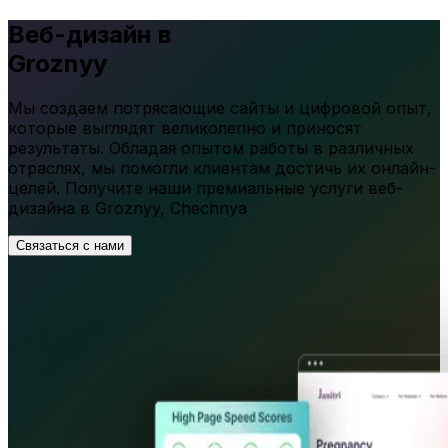
Веб-дизайн в
Groznyy
Мы создаем потрясающие сайты и цифровой опыт,
которые выглядят великолепно и приносят
результаты. Обладая опытом работы в различных
отраслях, мы помогли клиентам достичь их онлайн-
целей. Получите наши премиальные услуги веб-
дизайна в
Groznyy
,
Chechnya
Связаться с нами