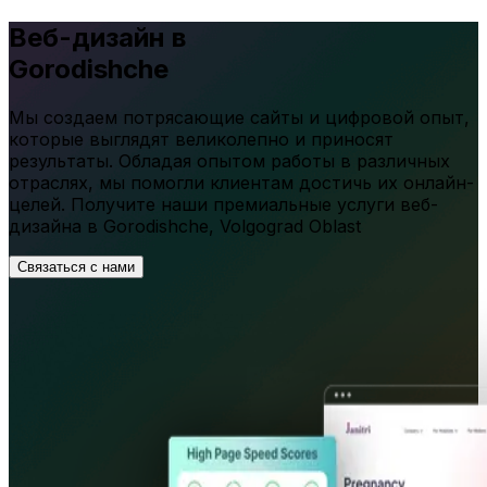
Веб-дизайн в
Gorodishche
Мы создаем потрясающие сайты и цифровой опыт,
которые выглядят великолепно и приносят
результаты. Обладая опытом работы в различных
отраслях, мы помогли клиентам достичь их онлайн-
целей. Получите наши премиальные услуги веб-
дизайна в
Gorodishche
,
Volgograd Oblast
Связаться с нами