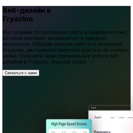
Веб-дизайн в
Fryazino
Мы создаем потрясающие сайты и цифровой опыт,
которые выглядят великолепно и приносят
результаты. Обладая опытом работы в различных
отраслях, мы помогли клиентам достичь их онлайн-
целей. Получите наши премиальные услуги веб-
дизайна в
Fryazino
,
Moscow Oblast
Связаться с нами