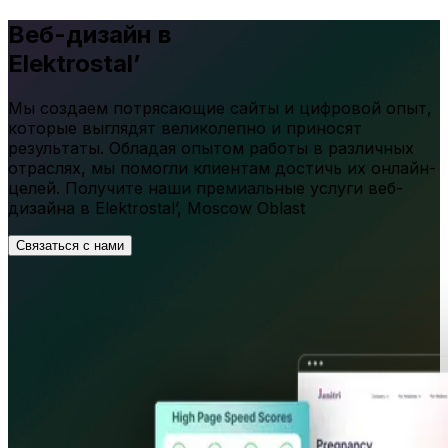
Веб-дизайн в
Elektrostal’
Мы создаем потрясающие сайты и цифровой опыт,
которые выглядят великолепно и приносят
результаты. Обладая опытом работы в различных
отраслях, мы помогли клиентам достичь их онлайн-
целей. Получите наши премиальные услуги веб-
дизайна в
Elektrostal’
,
Moscow Oblast
Связаться с нами