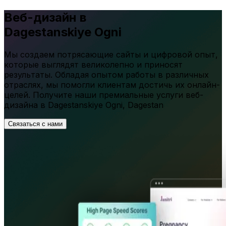
Веб-дизайн в
Dagestanskiye Ogni
Мы создаем потрясающие сайты и цифровой опыт,
которые выглядят великолепно и приносят
результаты. Обладая опытом работы в различных
отраслях, мы помогли клиентам достичь их онлайн-
целей. Получите наши премиальные услуги веб-
дизайна в
Dagestanskiye Ogni
,
Dagestan
Связаться с нами