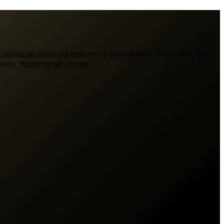
 Обладая опытом работы в различных отраслях, мы
ovsk
,
Kaliningrad Oblast