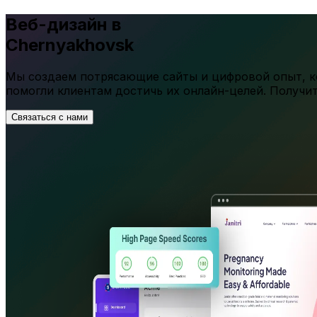
Веб-дизайн в
Chernyakhovsk
Мы создаем потрясающие сайты и цифровой опыт, ко
помогли клиентам достичь их онлайн-целей. Получи
Связаться с нами