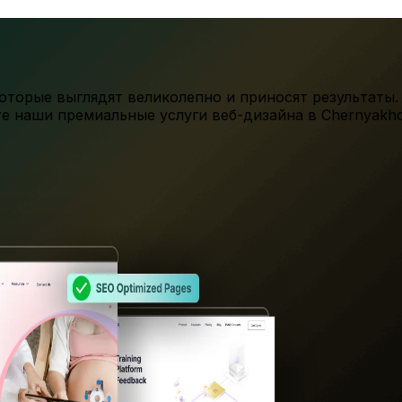
торые выглядят великолепно и приносят результаты.
те наши премиальные услуги веб-дизайна в
Chernyakh