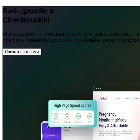
Веб-дизайн в
Cherëmushki
Мы создаем потрясающие сайты и цифровой опыт, ко
помогли клиентам достичь их онлайн-целей. Получи
Связаться с нами