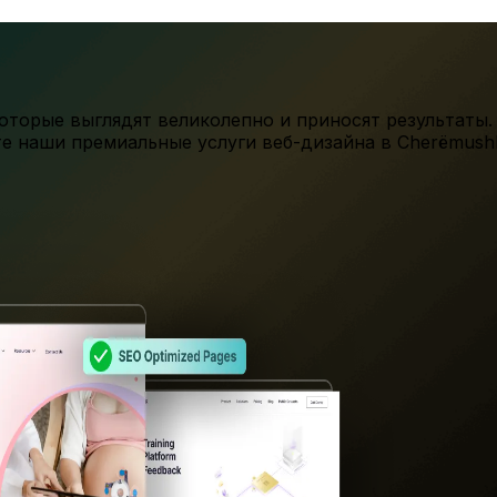
торые выглядят великолепно и приносят результаты.
те наши премиальные услуги веб-дизайна в
Cherëmush