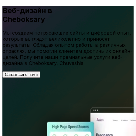
Веб-дизайн в
Cheboksary
Мы создаем потрясающие сайты и цифровой опыт,
которые выглядят великолепно и приносят
результаты. Обладая опытом работы в различных
отраслях, мы помогли клиентам достичь их онлайн-
целей. Получите наши премиальные услуги веб-
дизайна в
Cheboksary
,
Chuvashia
Связаться с нами