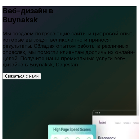
Веб-дизайн в
Buynaksk
Мы создаем потрясающие сайты и цифровой опыт,
которые выглядят великолепно и приносят
результаты. Обладая опытом работы в различных
отраслях, мы помогли клиентам достичь их онлайн-
целей. Получите наши премиальные услуги веб-
дизайна в
Buynaksk
,
Dagestan
Связаться с нами