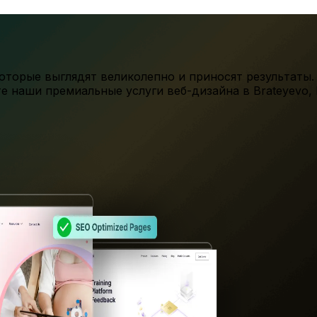
торые выглядят великолепно и приносят результаты.
те наши премиальные услуги веб-дизайна в
Brateyevo
,