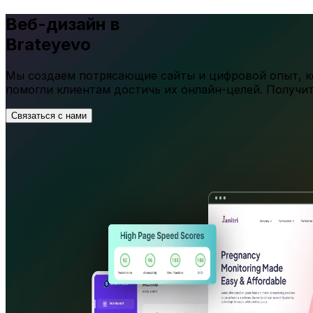
Веб-дизайн в
Brateyevo
Мы создаем потрясающие сайты и цифровой опыт, ко
помогли клиентам достичь их онлайн-целей. Получи
Связаться с нами