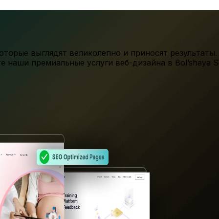
торые выглядят великолепно и приносят результаты.
те наши премиальные услуги веб-дизайна в
Bol’shaya S