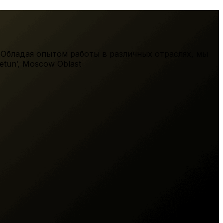
 Обладая опытом работы в различных отраслях, мы
etun’
,
Moscow Oblast