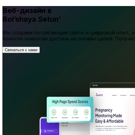
Веб-дизайн в
Bol’shaya Setun’
Мы создаем потрясающие сайты и цифровой опыт, ко
помогли клиентам достичь их онлайн-целей. Получи
Связаться с нами