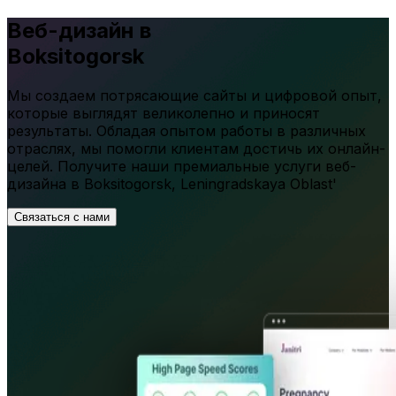
Веб-дизайн в
Boksitogorsk
Мы создаем потрясающие сайты и цифровой опыт,
которые выглядят великолепно и приносят
результаты. Обладая опытом работы в различных
отраслях, мы помогли клиентам достичь их онлайн-
целей. Получите наши премиальные услуги веб-
дизайна в
Boksitogorsk
,
Leningradskaya Oblast'
Связаться с нами