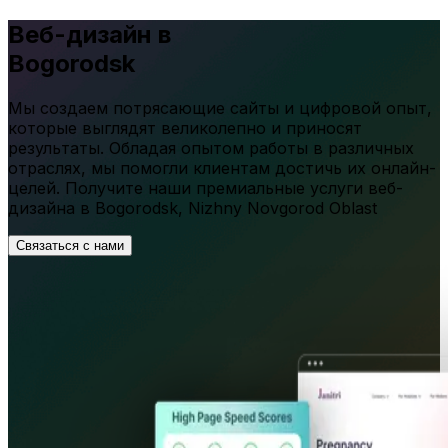
Веб-дизайн в
Bogorodsk
Мы создаем потрясающие сайты и цифровой опыт,
которые выглядят великолепно и приносят
результаты. Обладая опытом работы в различных
отраслях, мы помогли клиентам достичь их онлайн-
целей. Получите наши премиальные услуги веб-
дизайна в
Bogorodsk
,
Nizhny Novgorod Oblast
Связаться с нами