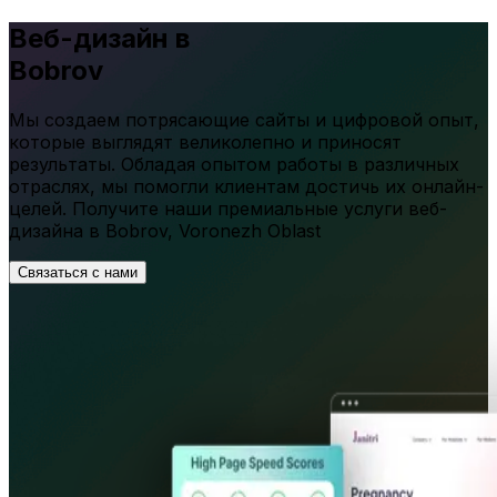
Веб-дизайн в
Bobrov
Мы создаем потрясающие сайты и цифровой опыт,
которые выглядят великолепно и приносят
результаты. Обладая опытом работы в различных
отраслях, мы помогли клиентам достичь их онлайн-
целей. Получите наши премиальные услуги веб-
дизайна в
Bobrov
,
Voronezh Oblast
Связаться с нами