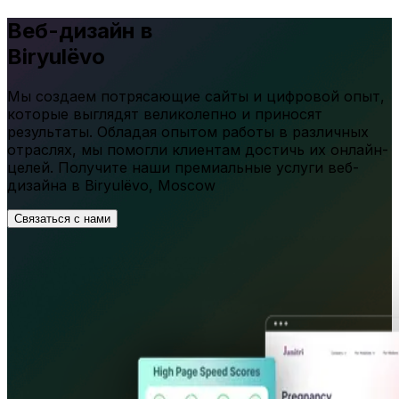
Веб-дизайн в
Biryulëvo
Мы создаем потрясающие сайты и цифровой опыт,
которые выглядят великолепно и приносят
результаты. Обладая опытом работы в различных
отраслях, мы помогли клиентам достичь их онлайн-
целей. Получите наши премиальные услуги веб-
дизайна в
Biryulëvo
,
Moscow
Связаться с нами