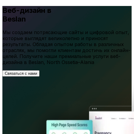
Веб-дизайн в
Beslan
Мы создаем потрясающие сайты и цифровой опыт,
которые выглядят великолепно и приносят
результаты. Обладая опытом работы в различных
отраслях, мы помогли клиентам достичь их онлайн-
целей. Получите наши премиальные услуги веб-
дизайна в
Beslan
,
North Ossetia–Alania
Связаться с нами