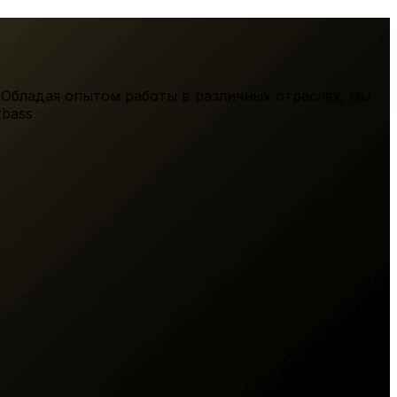
 Обладая опытом работы в различных отраслях, мы
zbass