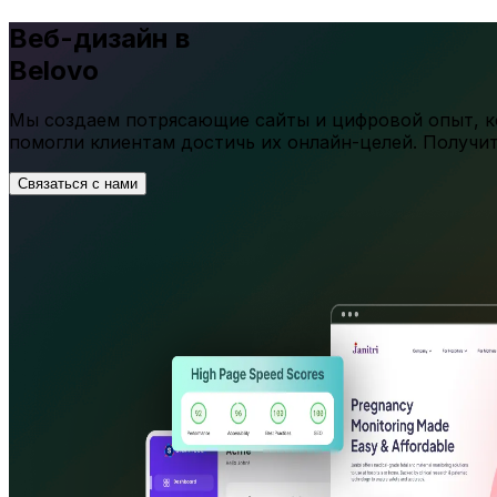
Веб-дизайн в
Belovo
Мы создаем потрясающие сайты и цифровой опыт, ко
помогли клиентам достичь их онлайн-целей. Получи
Связаться с нами