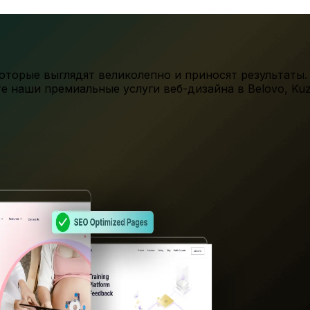
торые выглядят великолепно и приносят результаты.
те наши премиальные услуги веб-дизайна в
Belovo
,
Ku