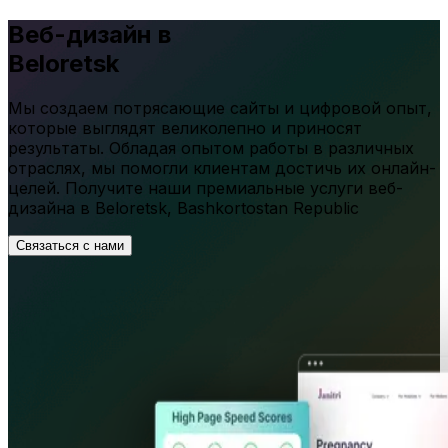
Веб-дизайн в
Beloretsk
Мы создаем потрясающие сайты и цифровой опыт,
которые выглядят великолепно и приносят
результаты. Обладая опытом работы в различных
отраслях, мы помогли клиентам достичь их онлайн-
целей. Получите наши премиальные услуги веб-
дизайна в
Beloretsk
,
Bashkortostan Republic
Связаться с нами