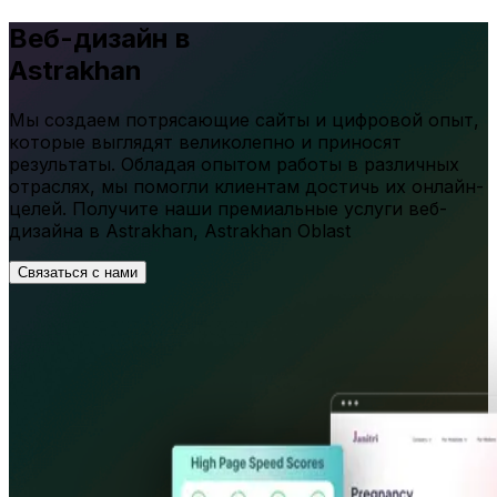
Веб-дизайн в
Astrakhan
Мы создаем потрясающие сайты и цифровой опыт,
которые выглядят великолепно и приносят
результаты. Обладая опытом работы в различных
отраслях, мы помогли клиентам достичь их онлайн-
целей. Получите наши премиальные услуги веб-
дизайна в
Astrakhan
,
Astrakhan Oblast
Связаться с нами