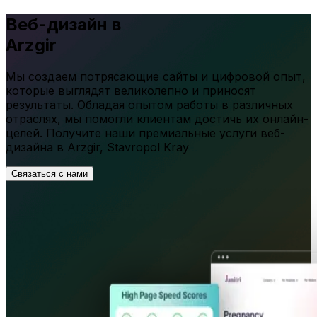
Веб-дизайн в
Arzgir
Мы создаем потрясающие сайты и цифровой опыт,
которые выглядят великолепно и приносят
результаты. Обладая опытом работы в различных
отраслях, мы помогли клиентам достичь их онлайн-
целей. Получите наши премиальные услуги веб-
дизайна в
Arzgir
,
Stavropol Kray
Связаться с нами