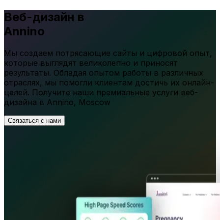
Веб-дизайн в
Annino
Мы создаем потрясающие сайты и цифровой опыт,
которые выглядят великолепно и приносят
результаты. Обладая опытом работы в различных
отраслях, мы помогли клиентам достичь их онлайн-
целей. Получите наши премиальные услуги веб-
дизайна в
Annino
,
Moscow
Связаться с нами