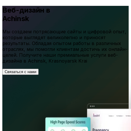
Веб-дизайн в
Achinsk
Мы создаем потрясающие сайты и цифровой опыт,
которые выглядят великолепно и приносят
результаты. Обладая опытом работы в различных
отраслях, мы помогли клиентам достичь их онлайн-
целей. Получите наши премиальные услуги веб-
дизайна в
Achinsk
,
Krasnoyarsk Krai
Связаться с нами